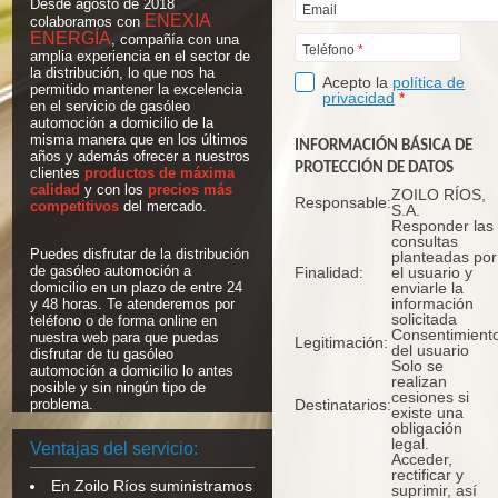
Desde agosto de 2018
Email
ENEXIA
colaboramos con
ENERGÍA
, compañía con una
Teléfono
*
amplia experiencia en el sector de
la distribución, lo que nos ha
Acepto la
política de
permitido mantener la excelencia
privacidad
*
en el servicio de gasóleo
automoción a domicilio de la
misma manera que en los últimos
INFORMACIÓN BÁSICA DE
años y además ofrecer a nuestros
PROTECCIÓN DE DATOS
clientes
productos de máxima
calidad
y con los
precios más
ZOILO RÍOS,
Responsable:
competitivos
del mercado.
S.A.
Responder las
consultas
Puedes disfrutar de la distribución
planteadas por
de gasóleo automoción a
Finalidad:
el usuario y
domicilio en un plazo de entre 24
enviarle la
información
y 48 horas. Te atenderemos por
solicitada
teléfono o de forma online en
Consentimient
nuestra web para que puedas
Legitimación:
del usuario
disfrutar de tu gasóleo
Solo se
automoción a domicilio lo antes
realizan
posible y sin ningún tipo de
cesiones si
problema.
Destinatarios:
existe una
obligación
legal.
Ventajas del servicio:
Acceder,
rectificar y
En Zoilo Ríos suministramos
suprimir, así