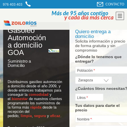
CONTACTO
976 403 403
Gasóleo
Quiero entrega a
Automoción
domicilio
Solicita información y precio
a domicilio
de forma gratuita y sin
compromiso
GOA
¿Dónde lo tenemos que
Suministro a
entregar?
Domicilio
Población
*
Distribuimos gasóleo automoción
a domicilio desde el año 2009, y
¿Cuántos litros necesitas
desde entonces trabajamos para
conseguir la
comodidad
y
Litros
*
el
bienestar
de nuestros clientes
programando los suministros de
Tus datos para darte el
la forma más
rápida
desde la
precio
recepción del
pedido,
limpia
,
segura
y
eficaz
.
Nombre
*