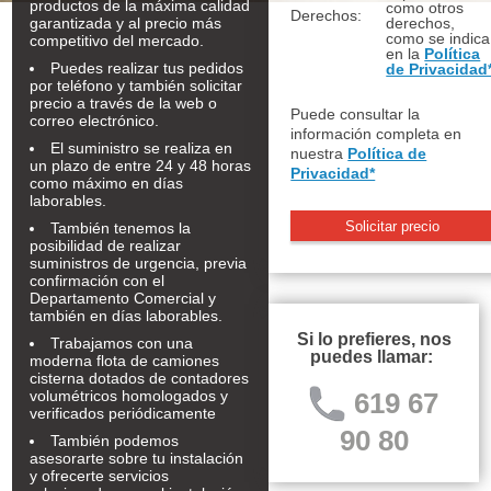
productos de la máxima calidad
como otros
Derechos:
garantizada y al precio más
derechos,
como se indica
competitivo del mercado.
en la
Política
Puedes realizar tus pedidos
de Privacidad
por teléfono y también solicitar
precio a través de la web o
Puede consultar la
correo electrónico.
información completa en
El suministro se realiza en
nuestra
Política de
un plazo de entre 24 y 48 horas
Privacidad*
como máximo en días
laborables.
También tenemos la
posibilidad de realizar
suministros de urgencia, previa
confirmación con el
Departamento Comercial y
también en días laborables.
Si lo prefieres, nos
Trabajamos con una
puedes llamar:
moderna flota de camiones
cisterna dotados de contadores
volumétricos homologados y
619 67
verificados periódicamente
90 80
También podemos
asesorarte sobre tu instalación
y ofrecerte servicios