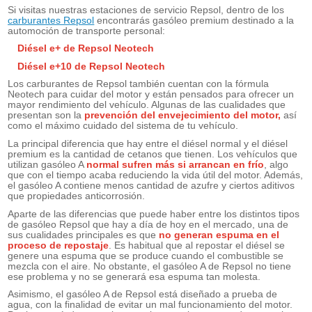
Si visitas nuestras estaciones de servicio Repsol, dentro de los
carburantes Repsol
encontrarás gasóleo premium destinado a la
automoción de transporte personal:
Diésel e+ de Repsol Neotech
Diésel e+10 de Repsol Neotech
Los carburantes de Repsol también cuentan con la fórmula
Neotech para cuidar del motor y están pensados para ofrecer un
mayor rendimiento del vehículo. Algunas de las cualidades que
presentan son la
prevención del envejecimiento del motor
,
así
como el máximo cuidado del sistema de tu vehículo.
La principal diferencia que hay entre el diésel normal y el diésel
premium es la cantidad de cetanos que tienen. Los vehículos que
utilizan gasóleo A
normal sufren más si arrancan en frío
, algo
que con el tiempo acaba reduciendo la vida útil del motor. Además,
el gasóleo A contiene menos cantidad de azufre y ciertos aditivos
que propiedades anticorrosión.
Aparte de las diferencias que puede haber entre los distintos tipos
de gasóleo Repsol que hay a día de hoy en el mercado, una de
sus cualidades principales es que
no generan espuma en el
proceso de repostaje
. Es habitual que al repostar el diésel se
genere una espuma que se produce cuando el combustible se
mezcla con el aire. No obstante, el gasóleo A de Repsol no tiene
ese problema y no se generará esa espuma tan molesta.
Asimismo, el gasóleo A de Repsol está diseñado a prueba de
agua, con la finalidad de evitar un mal funcionamiento del motor.