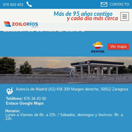
CONTACTO
976 403 403
Estación de Servicio El Cisne 2
Ver mapa
Autovía de Madrid (A2) KM.309 Margen derecho, 50012 Zaragoza
Teléfono:
976 34 43 00
Enlace Google Maps
Horario:
Lunes a Viernes de 6h. a 22h. / Sábados, domingos y festivos: 8h. a
22h.