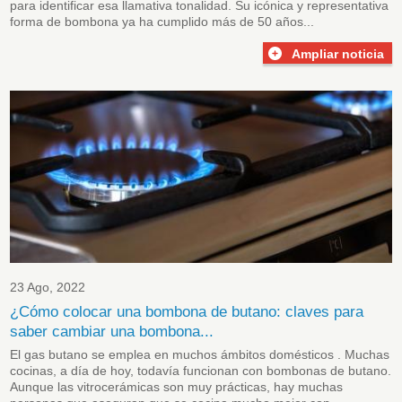
para identificar esa llamativa tonalidad. Su icónica y representativa
forma de bombona ya ha cumplido más de 50 años...
Ampliar noticia
23 Ago, 2022
¿Cómo colocar una bombona de butano: claves para
saber cambiar una bombona...
El gas butano se emplea en muchos ámbitos domésticos . Muchas
cocinas, a día de hoy, todavía funcionan con bombonas de butano.
Aunque las vitrocerámicas son muy prácticas, hay muchas