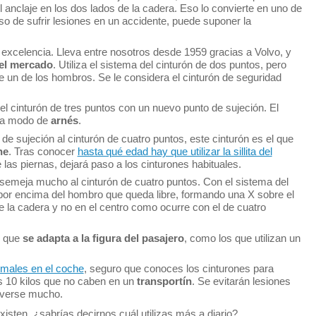
anclaje en los dos lados de la cadera. Eso lo convierte en uno de
o de sufrir lesiones en un accidente, puede suponer la
 excelencia. Lleva entre nosotros desde 1959 gracias a Volvo, y
del mercado
. Utiliza el sistema del cinturón de dos puntos, pero
 un de los hombros. Se le considera el cinturón de seguridad
 cinturón de tres puntos con un nuevo punto de sujeción. El
e a modo de
arnés
.
de sujeción al cinturón de cuatro puntos, este cinturón es el que
he
. Tras conocer
hasta qué edad hay que utilizar la sillita del
e las piernas, dejará paso a los cinturones habituales.
asemeja mucho al cinturón de cuatro puntos. Con el sistema del
al por encima del hombro que queda libre, formando una X sobre el
e la cadera y no en el centro como ocurre con el de cuatro
d que
se adapta a la figura del pasajero
, como los que utilizan un
imales en el coche
, seguro que conoces los cinturones para
 10 kilos que no caben en un
transportín
. Se evitarán lesiones
overse mucho.
isten, ¿sabrías decirnos cuál utilizas más a diario?