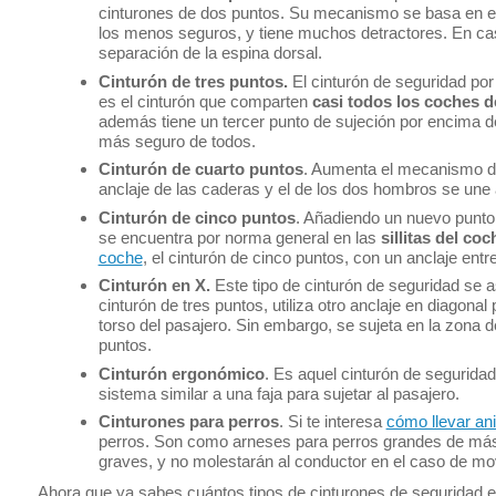
cinturones de dos puntos. Su mecanismo se basa en el 
los menos seguros, y tiene muchos detractores. En cas
separación de la espina dorsal.
Cinturón de tres puntos.
El cinturón de seguridad por
es el cinturón que comparten
casi todos los coches 
además tiene un tercer punto de sujeción por encima de
más seguro de todos.
Cinturón de cuarto puntos
. Aumenta el mecanismo del
anclaje de las caderas y el de los dos hombros se un
Cinturón de cinco puntos
. Añadiendo un nuevo punto 
se encuentra por norma general en las
sillitas del coc
coche
, el cinturón de cinco puntos, con un anclaje entr
Cinturón en X.
Este tipo de cinturón de seguridad se 
cinturón de tres puntos, utiliza otro anclaje en diagon
torso del pasajero. Sin embargo, se sujeta en la zona d
puntos.
Cinturón ergonómico
. Es aquel cinturón de segurida
sistema similar a una faja para sujetar al pasajero.
Cinturones para perros
. Si te interesa
cómo llevar an
perros. Son como arneses para perros grandes de más
graves, y no molestarán al conductor en el caso de m
Ahora que ya sabes cuántos tipos de cinturones de seguridad ex