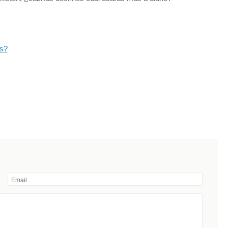
es?
Email