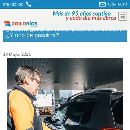
CONTACTO
976 403 403
¿Cuánto gasta un coche diésel a los 100km?
¿Y uno de gasolina?
13 Mayo, 2021