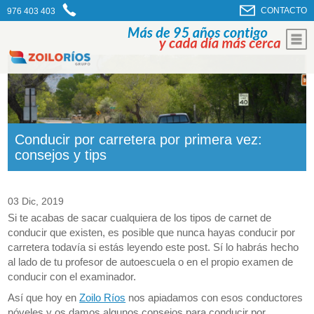
CONTACTO
976 403 403
Conducir por carretera por primera vez:
consejos y tips
03 Dic, 2019
Si te acabas de sacar cualquiera de los tipos de carnet de
conducir que existen, es posible que nunca hayas conducir por
carretera todavía si estás leyendo este post. Sí lo habrás hecho
al lado de tu profesor de autoescuela o en el propio examen de
conducir con el examinador.
Así que hoy en
Zoilo Ríos
nos apiadamos con esos conductores
nóveles y os damos algunos consejos para conducir por