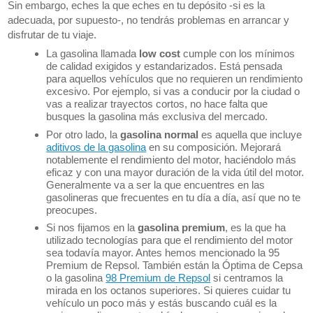
Sin embargo, eches la que eches en tu depósito -si es la
adecuada, por supuesto-, no tendrás problemas en arrancar y
disfrutar de tu viaje.
La gasolina llamada
low cost
cumple con los mínimos
de calidad exigidos y estandarizados. Está pensada
para aquellos vehículos que no requieren un rendimiento
excesivo. Por ejemplo, si vas a conducir por la ciudad o
vas a realizar trayectos cortos, no hace falta que
busques la gasolina más exclusiva del mercado.
Por otro lado, la
gasolina normal
es aquella que incluye
aditivos de la gasolina
en su composición. Mejorará
notablemente el rendimiento del motor, haciéndolo más
eficaz y con una mayor duración de la vida útil del motor.
Generalmente va a ser la que encuentres en las
gasolineras que frecuentes en tu día a día, así que no te
preocupes.
Si nos fijamos en la
gasolina premium
, es la que ha
utilizado tecnologías para que el rendimiento del motor
sea todavía mayor. Antes hemos mencionado la 95
Premium de Repsol. También están la Óptima de Cepsa
o la gasolina
98 Premium de Repsol
si centramos la
mirada en los octanos superiores. Si quieres cuidar tu
vehículo un poco más y estás buscando cuál es la