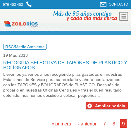
CONTACTO
976 403 403
RSC/Medio Ambiente
RSC/Medio Ambiente
19 Mar, 2013
RECOGIDA SELECTIVA DE TAPONES DE PLÁSTICO Y
BOLÍGRAFOS
Llevamos ya varios años recogiendo pilas gastadas en nuestras
Estaciones de Servicio para su reciclado y ahora nos lanzamos
con los TAPONES y BOLÍGRAFOS de PLÁSTICO. Después de
probarlo en nuestras Oficinas Centrales y tras el buen resultado
obtenido, nos hemos decidido a colocar pequeños...
Ampliar noticia
Páginas
…
9
« primera
‹ anterior
7
8