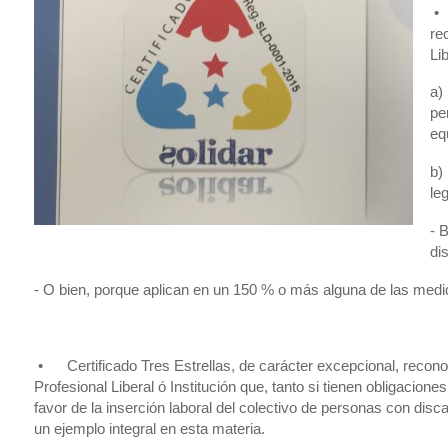
• 
re
Li
a)
pe
eq
b)
le
- 
di
- O bien, porque aplican en un 150 % o más alguna de las medida
• Certificado Tres Estrellas, de carácter excepcional, recono
Profesional Liberal ó Institución que, tanto si tienen obligacion
favor de la inserción laboral del colectivo de personas con dis
un ejemplo integral en esta materia.