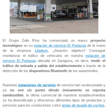
El Grupo Zoilo Ríos ha comenzado un nuevo
proyecto
tecnológico
en su
estación de servicio El Portazgo
de la mano
de la empresa
Libelium
. ¿Nuestro objetivo? Conseguir
monitorizar el tráfico de vehículos en nuestra
estación de
servicio El Portazgo
ubicada en Zaragoza, es decir,
medir el
tráfico de entrada y salida del establecimiento
a través de la
detección de los
dispositivos Bluetooth
de los automóviles.
Nuestras
estaciones de servicio
de servicio han evolucionado y
ya
no son un punto dónde únicamente se reposta
combustible
, la oferta comercial de nuestros establecimientos
se ha diversificado y ofrecemos diferentes tipos de productos y
servicios para los conductores como
áreas de lavado de coches
,