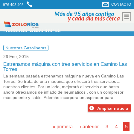
CONTACTO
976 403 403
Nuestras Gasolineras
Nuestras Gasolineras
26 Ene, 2015
Estrenamos máquina con tres servicios en Camino Las
Torres
La semana pasada estrenamos máquina nueva en Camino Las
Torres. Se trata de una máquina que ofrecerá tres servicios a
nuestros clientes. Por un lado, mejorará el servicio que hasta
ahora ofrecíamos de inflado de neumáticos , con un compresor
más potente y fiable. Además incorpora un aspirador para...
Ampliar noticia
Páginas
…
5
« primera
‹ anterior
3
4