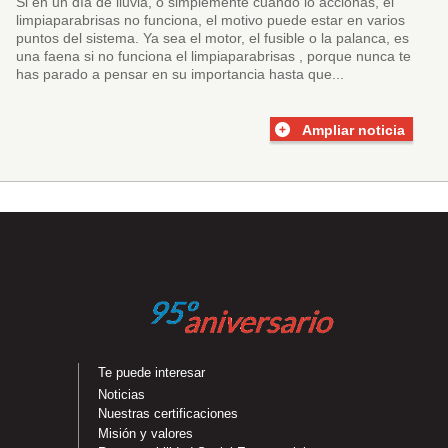
Si en un día de lluvia, o simplemente cuando lo accionas, el
limpiaparabrisas no funciona, el motivo puede estar en varios
puntos del sistema. Ya sea el motor, el fusible o la palanca, es
una faena si no funciona el limpiaparabrisas , porque nunca te
has parado a pensar en su importancia hasta que...
Ampliar noticia
Te puede interesar
Noticias
Nuestras certificaciones
Misión y valores