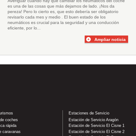
Averiguar cuándo hay que cambiar los neumáticos del coche
es una de las cosas que más dejamos de lado. ¡Nos da
pereza! Pero lo cierto es, que esto debería ser obligatorio
revisarlo cada mes y medio . El buen estado de los
neumáticos es crucial para la seguridad y una conducción
eficiente, por lo...
Ampliar noticia
turismos
Estaciones de Servicio
 de coches
Estación de Servicio Aragón
ica rápida
Estación de Servicio El Cisne 1
e caravanas
Estación de Servicio El Cisne 2