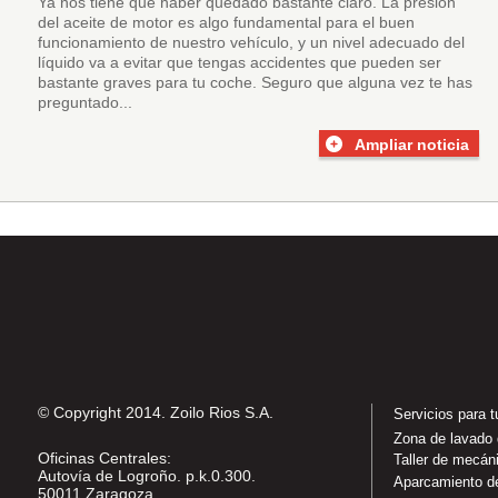
Ya nos tiene que haber quedado bastante claro. La presión
del aceite de motor es algo fundamental para el buen
funcionamiento de nuestro vehículo, y un nivel adecuado del
líquido va a evitar que tengas accidentes que pueden ser
bastante graves para tu coche. Seguro que alguna vez te has
preguntado...
Ampliar noticia
© Copyright 2014. Zoilo Rios S.A.
Servicios para 
Zona de lavado
Oficinas Centrales:
Taller de mecán
Autovía de Logroño. p.k.0.300.
Aparcamiento d
50011 Zaragoza