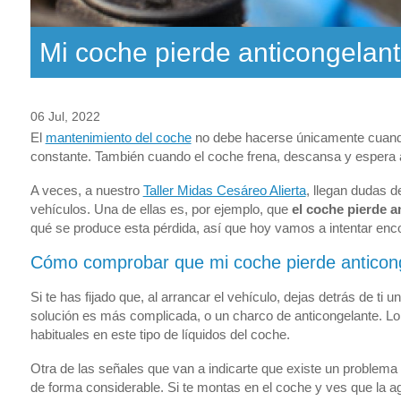
Mi coche pierde anticongelan
06 Jul, 2022
El
mantenimiento del coche
no debe hacerse únicamente cuando 
constante. También cuando el coche frena, descansa y espera a 
A veces, a nuestro
Taller Midas Cesáreo Alierta
, llegan dudas 
vehículos. Una de ellas es, por ejemplo, que
el coche pierde a
qué se produce esta pérdida, así que hoy vamos a intentar enco
Cómo comprobar que mi coche pierde anticon
Si te has fijado que, al arrancar el vehículo, dejas detrás de ti
solución es más complicada, o un charco de anticongelante. Lo 
habituales en este tipo de líquidos del coche.
Otra de las señales que van a indicarte que existe un problema 
de forma considerable. Si te montas en el coche y ves que la a