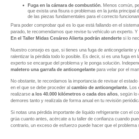
Fuga en la cámara de combustión
. Menos común, per
que exista una fisura o problemas en la junta principa
de las piezas fundamentales para el correcto funciona
Para poder comprobar qué es lo que está fallando en el sistema
parado, te recomendamos que revise tu vehículo un experto. Y 
En el Taller Midas Cesáreo Alierta podrán atenderte
si lo ne
Nuestro consejo es que, si tienes una fuga de anticongelante y n
ralentizar la pérdida todo lo posible. Es decir, si es una fuga en
experto se encargue del problema y le ponga solución. Indepen
maletero una garrafa de anticongelante
para velar por el man
No obstante, te recordamos la importancia de revisar el estado
en el que se debe proceder al
cambio de anticongelante.
Los e
realizarse
a los 40.000 kilómetros o cada dos años
, según lo 
demores tanto y realízala de forma anual en tu revisión periód
Si notas una pérdida importante de líquido refrigerante con el 
grúa cuanto antes, acércate a tu taller de confianza cuando pu
contrario, un exceso de esfuerzo puede hacer que el problema s