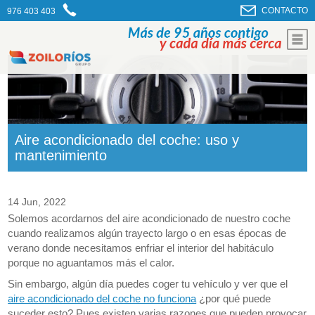
CONTACTO
976 403 403
Aire acondicionado del coche: uso y
mantenimiento
14 Jun, 2022
Solemos acordarnos del aire acondicionado de nuestro coche
cuando realizamos algún trayecto largo o en esas épocas de
verano donde necesitamos enfriar el interior del habitáculo
porque no aguantamos más el calor.
Sin embargo, algún día puedes coger tu vehículo y ver que el
aire acondicionado del coche no funciona
¿por qué puede
suceder esto? Pues existen varias razones que pueden provocar