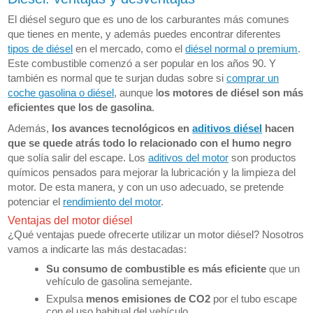
El diésel seguro que es uno de los carburantes más comunes
que tienes en mente, y además puedes encontrar diferentes
tipos de diésel
en el mercado, como el
diésel normal o premium
.
Este combustible comenzó a ser popular en los años 90. Y
también es normal que te surjan dudas sobre si
comprar un
coche gasolina o diésel
, aunque l
os motores de diésel son más
eficientes que los de gasolina
.
Además,
los avances tecnológicos en
aditivos diésel
hacen
que se quede atrás todo lo relacionado con el humo negro
que solía salir del escape. Los
aditivos del motor
son productos
químicos pensados para mejorar la lubricación y la limpieza del
motor. De esta manera, y con un uso adecuado, se pretende
potenciar el
rendimiento del motor
.
Ventajas del motor diésel
¿Qué ventajas puede ofrecerte utilizar un motor diésel? Nosotros
vamos a indicarte las más destacadas:
Su
consumo de combustible es más eficiente
que un
vehículo de gasolina semejante.
Expulsa
menos emisiones de CO2
por el tubo escape
con el uso habitual del vehículo.